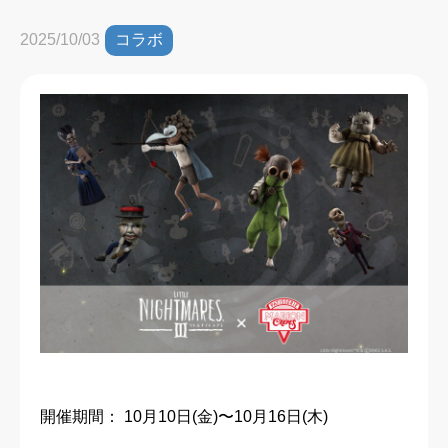
コラボ
2025/10/03
開催期間： 10⽉10⽇(金)〜10⽉16⽇(木)